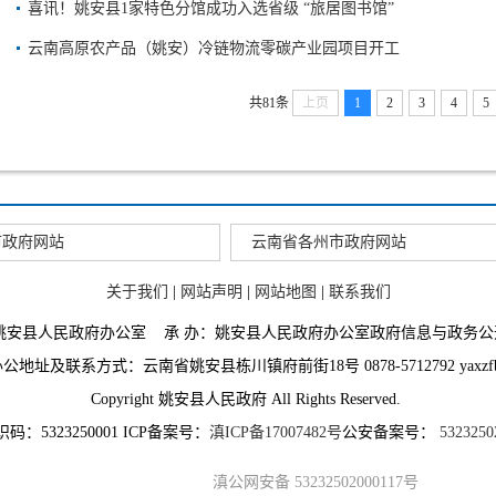
喜讯！姚安县1家特色分馆成功入选省级 “旅居图书馆”
云南高原农产品（姚安）冷链物流零碳产业园项目开工
共81条
上页
1
2
3
4
5
市政府网站
云南省各州市政府网站
关于我们
|
网站声明
|
网站地图
|
联系我们
：姚安县人民政府办公室 承 办：姚安县人民政府办公室政府信息与政务公
地址及联系方式：云南省姚安县栋川镇府前街18号 0878-5712792 yaxzfb@
Copyright 姚安县人民政府 All Rights Reserved.
码：5323250001 ICP备案号：
滇ICP备17007482号
公安备案号：
5323250
滇公网安备 53232502000117号