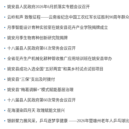
姚安县人民政府2026年6月抓落实专题会议召开
云岭和声 致敬征程——云南省纪念中国工农红军长征胜利90周年群
月季智能设计育种实验室在姚安县花卉产业学院揭牌成立
姚安月季生物育种创新研究院揭牌
十八届县人民政府第61次常务会议召开
全省花卉生产机械化耕种管收推广应用培训班在姚安县举办
姚安县成功入选全国“五好两宜”和美乡村试点试验项目
姚安县“三保”支出及时拨付
姚安县“梅葛调解+”模式赋能基层治理
十八届县人民政府第60次常务会议召开
花海漫染四月天 玫瑰赋能文旅兴
银龄聚力展风采，乒乓逐梦享健康 ——2026年楚雄州老年人乒乓球