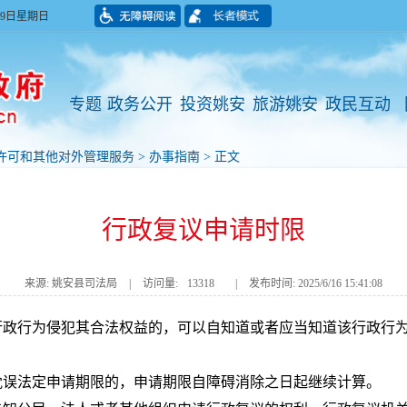
月09日星期日
专题
政务公开
投资姚安
旅游姚安
政民互动
许可和其他对外管理服务
>
办事指南
> 正文
行政复议申请时限
来源: 姚安县司法局
|
访问量:
13318
|
发布时间: 2025/6/16 15:41:08
行政行为侵犯其合法权益的，可以自知道或者应当知道该行政行
耽误法定申请期限的，申请期限自障碍消除之日起继续计算。