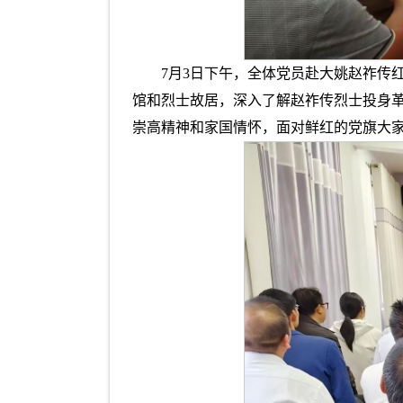
7月3日下午，全体党员赴大姚赵祚传
馆和烈士故居，深入了解赵祚传烈士投身
崇高精神和家国情怀，面对鲜红的党旗大