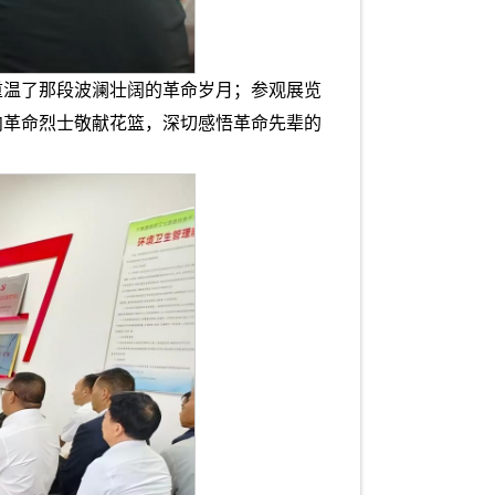
重温了那段波澜壮阔的革命岁月；参观展览
向革命烈士敬献花篮，深切感悟革命先辈的