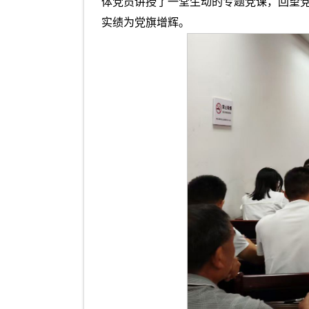
体党员讲授了一堂生动的专题党课，回望党
实绩为党旗增辉。