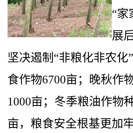
“
展
坚决遏制“非粮化非农化”
食作物6700亩；晚秋作物
1000亩；冬季粮油作物种
亩，粮食安全根基更加