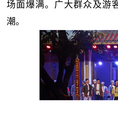
场面
爆满
。
广大
群众及游
潮。